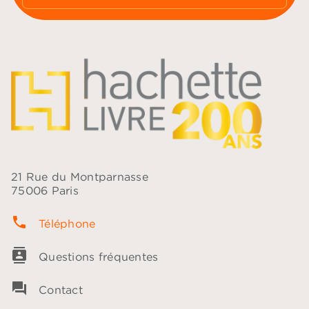
21 Rue du Montparnasse
75006 Paris
phone
Téléphone
contacts
Questions fréquentes
question_answer
Contact