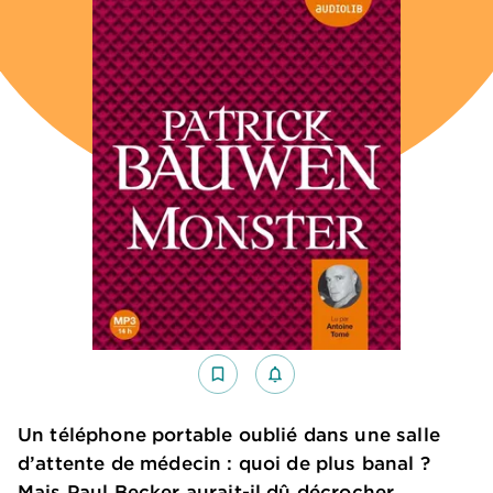
bookmark_border
notifications_none_outlined
Un téléphone portable oublié dans une salle
d’attente de médecin : quoi de plus banal ?
Mais Paul Becker aurait-il dû décrocher