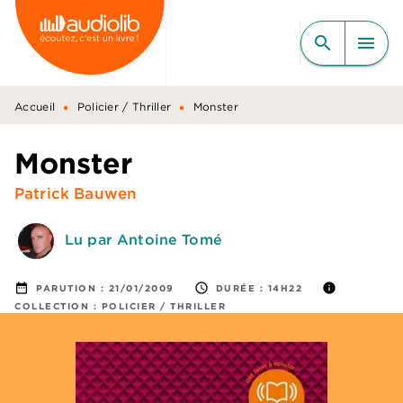
MENU
RECHERCHE
CONTENU
search
menu
PIED DE PAGE
•
•
Accueil
Policier / Thriller
Monster
Monster
Patrick Bauwen
Lu par Antoine Tomé
date_range
access_time
info
PARUTION :
21/01/2009
DURÉE :
14H22
COLLECTION :
POLICIER / THRILLER