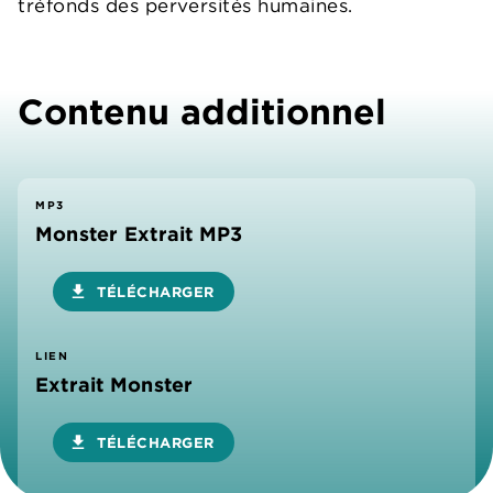
tréfonds des perversités humaines.
Contenu additionnel
MP3
Monster Extrait MP3
download
TÉLÉCHARGER
LIEN
Extrait Monster
download
TÉLÉCHARGER