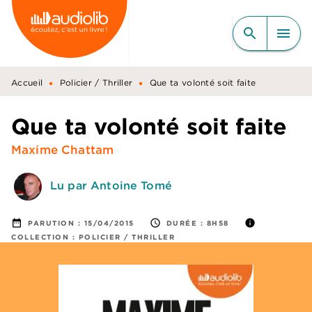
MENU
RECHERCHE
CONTENU
search
menu
PIED DE PAGE
•
•
Accueil
Policier / Thriller
Que ta volonté soit faite
Que ta volonté soit faite
Maxime Chattam
Lu par Antoine Tomé
date_range
access_time
info
PARUTION :
15/04/2015
DURÉE :
8H58
COLLECTION :
POLICIER / THRILLER