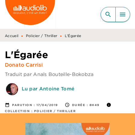
MENU
RECHERCHE
CONTENU
search
menu
PIED DE PAGE
•
•
Accueil
Policier / Thriller
L'Égarée
L'Égarée
Donato Carrisi
Traduit par
Anaïs Bouteille-Bokobza
Lu par Antoine Tomé
date_range
access_time
info
PARUTION :
17/04/2019
DURÉE :
8H49
COLLECTION :
POLICIER / THRILLER