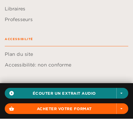
Libraires
Professeurs
ACCESSIBILITÉ
Plan du site
Accessibilité: non conforme
play_circle_filled
ÉCOUTER UN EXTRAIT AUDIO
arrow_drop_down
Données personnelles
Paramétrer vos cookies
shopping_basket
ACHETER VOTRE FORMAT
arrow_drop_down
Mentions légales
Conditions générales d'utilisation
Charte de référencement