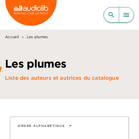
MENU
RECHERCHE
CONTENU
search
menu
PIED DE PAGE
•
Accueil
Les plumes
Les plumes
Liste des auteurs et autrices du catalogue
arrow_drop_down
ORDRE ALPHABÉTIQUE