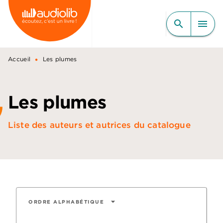
MENU
RECHERCHE
CONTENU
search
menu
PIED DE PAGE
•
Accueil
Les plumes
Les plumes
Liste des auteurs et autrices du catalogue
arrow_drop_down
ORDRE ALPHABÉTIQUE