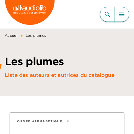
MENU
RECHERCHE
CONTENU
search
menu
PIED DE PAGE
•
Accueil
Les plumes
Les plumes
Liste des auteurs et autrices du catalogue
arrow_drop_down
ORDRE ALPHABÉTIQUE