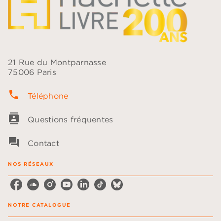
21 Rue du Montparnasse
75006 Paris
phone
Téléphone
contacts
Questions fréquentes
question_answer
Contact
NOS RÉSEAUX
NOTRE CATALOGUE