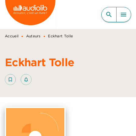
MENU
RECHERCHE
CONTENU
search
menu
PIED DE PAGE
•
•
Accueil
Auteurs
Eckhart Tolle
Eckhart Tolle
bookmark_border
notifications_none_outlined