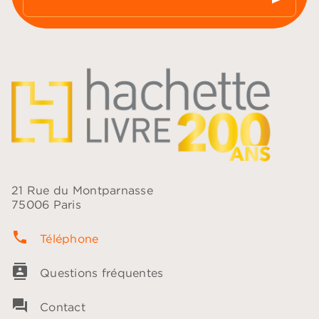
21 Rue du Montparnasse
75006 Paris
phone
Téléphone
contacts
Questions fréquentes
question_answer
Contact