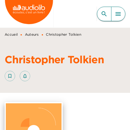
MENU
RECHERCHE
CONTENU
search
menu
PIED DE PAGE
•
•
Accueil
Auteurs
Christopher Tolkien
Christopher Tolkien
bookmark_border
notifications_none_outlined