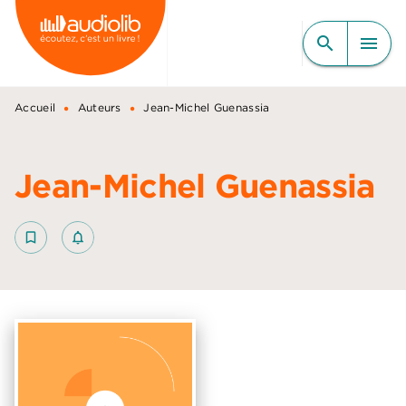
MENU
RECHERCHE
CONTENU
search
menu
PIED DE PAGE
•
•
Accueil
Auteurs
Jean-Michel Guenassia
Jean-Michel Guenassia
bookmark_border
notifications_none_outlined