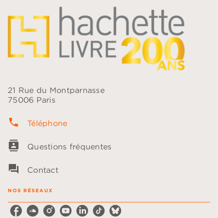
21 Rue du Montparnasse
75006 Paris
phone
Téléphone
contacts
Questions fréquentes
question_answer
Contact
NOS RÉSEAUX