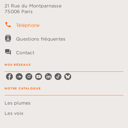
21 Rue du Montparnasse
75006 Paris
phone
Téléphone
contacts
Questions fréquentes
question_answer
Contact
NOS RÉSEAUX
NOTRE CATALOGUE
Les plumes
Les voix