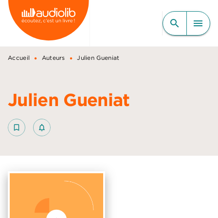
MENU
RECHERCHE
CONTENU
search
menu
PIED DE PAGE
•
•
Accueil
Auteurs
Julien Gueniat
Julien Gueniat
bookmark_border
notifications_none_outlined