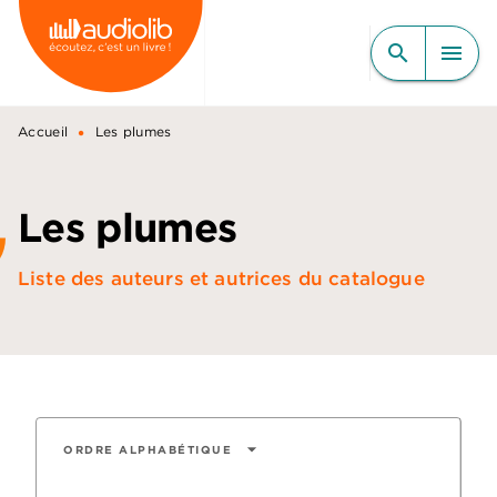
MENU
RECHERCHE
CONTENU
search
menu
PIED DE PAGE
•
Accueil
Les plumes
Les plumes
Liste des auteurs et autrices du catalogue
arrow_drop_down
ORDRE ALPHABÉTIQUE