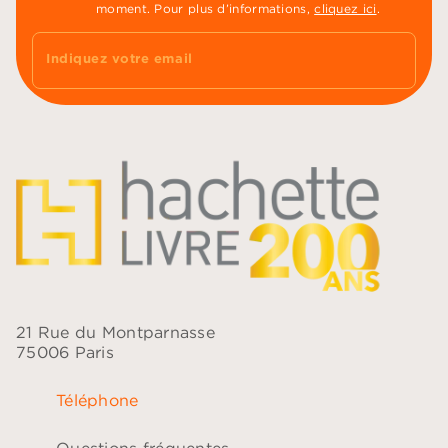
moment. Pour plus d’informations,
cliquez ici
.
Indiquez votre email
21 Rue du Montparnasse
75006 Paris
Téléphone