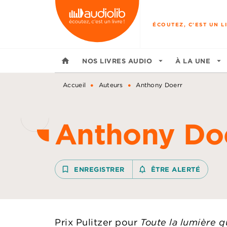
MENU
RECHERCHE
CONTENU
ÉCOUTEZ, C'EST UN LI
home
NOS LIVRES AUDIO
arrow_drop_down
À LA UNE
arrow_drop_down
•
•
Accueil
Auteurs
Anthony Doerr
Anthony Do
bookmark_border
ENREGISTRER
notifications_none_outline
ÊTRE ALERTÉ
Prix Pulitzer pour
Toute la lumière 