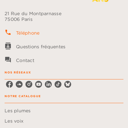
21 Rue du Montparnasse
75006 Paris
phone
Téléphone
contacts
Questions fréquentes
question_answer
Contact
NOS RÉSEAUX
NOTRE CATALOGUE
Les plumes
Les voix