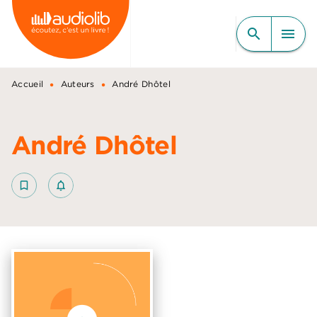
MENU
RECHERCHE
CONTENU
search
menu
PIED DE PAGE
•
•
Accueil
Auteurs
André Dhôtel
André Dhôtel
bookmark_border
notifications_none_outlined