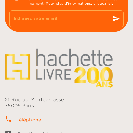
moment. Pour plus d’informations,
cliquez ici
.
send
Indiquez votre email
21 Rue du Montparnasse
75006 Paris
phone
Téléphone