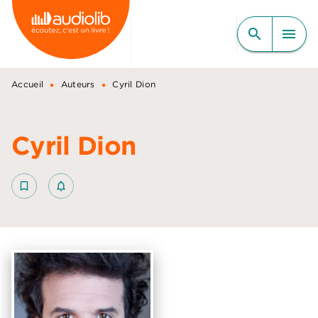
MENU
RECHERCHE
CONTENU
search
menu
PIED DE PAGE
•
•
Accueil
Auteurs
Cyril Dion
Cyril Dion
bookmark_border
notifications_none_outlined