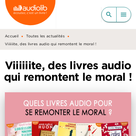
MENU
RECHERCHE
CONTENU
search
menu
PIED DE PAGE
•
•
Accueil
Toutes les actualités
Viiiiiite, des livres audio qui remontent le moral !
Viiiiiite, des livres audio
qui remontent le moral !