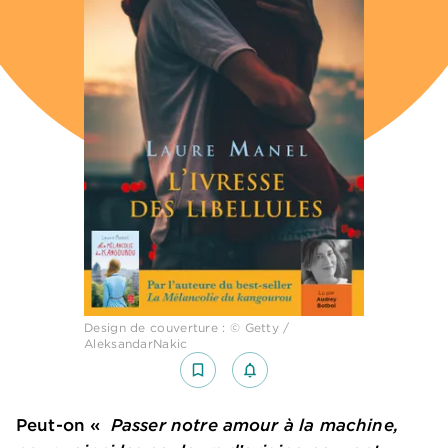
Design de couverture : © Getty /
AleksandarNakic
bookmark_border
notifications_none_outlined
Peut-on «
Passer notre amour à la machine,