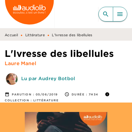
MENU
RECHERCHE
CONTENU
search
menu
PIED DE PAGE
•
•
Accueil
Littérature
L'Ivresse des libellules
L'Ivresse des libellules
Laure Manel
Lu par Audrey Botbol
date_range
access_time
info
PARUTION :
05/06/2019
DURÉE :
7H34
COLLECTION :
LITTÉRATURE