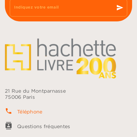
send
Indiquez votre email
21 Rue du Montparnasse
75006 Paris
phone
Téléphone
contacts
Questions fréquentes