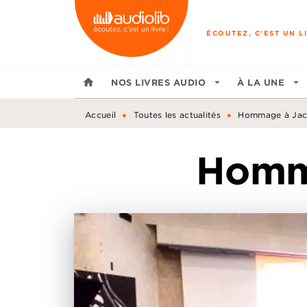
MENU
RECHERCHE
CONTENU
ÉCOUTEZ, C'EST UN LI
home
NOS LIVRES AUDIO
arrow_drop_down
À LA UNE
arrow_drop_down
•
•
Accueil
Toutes les actualités
Hommage à Jac
Homma