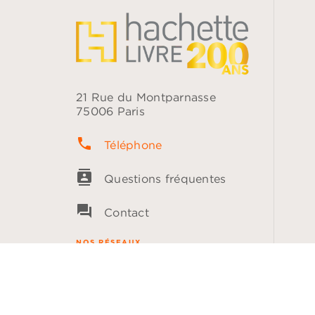
21 Rue du Montparnasse
75006 Paris
phone
Téléphone
contacts
Questions fréquentes
question_answer
Contact
NOS RÉSEAUX