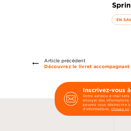
Spri
EN SA
Article précédent
Découvrez le livret accompagnant
Inscrivez-vous à
Votre adresse e-mail sera
envoyer des informations s
pouvez vous désinscrire à
d’informations,
cliquez ici
.