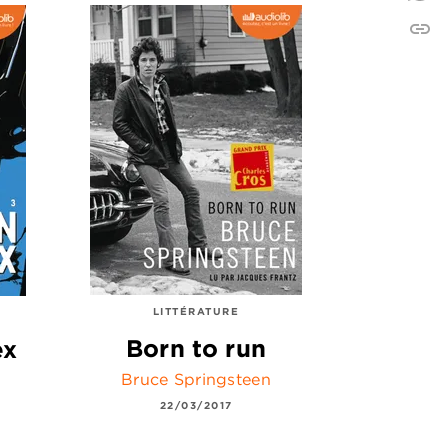
link
C
LITTÉRATURE
Born to run
ex
Bruce Springsteen
22/03/2017