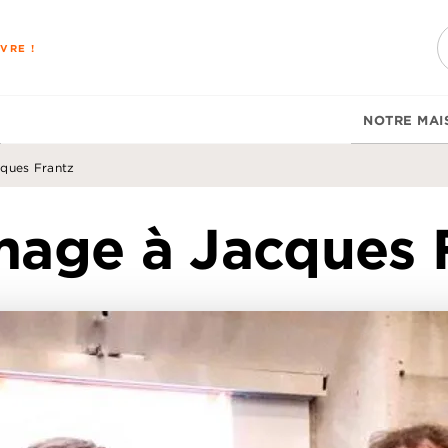
PIED DE PAGE
VRE !
NOTRE MAI
ques Frantz
ge à Jacques 