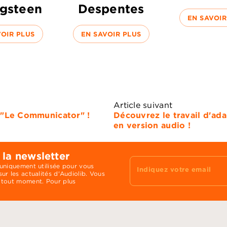
ngsteen
Despentes
EN SAVOIR
VOIR PLUS
EN SAVOIR PLUS
Article suivant
 "Le Communicator" !
Découvrez le travail d'ad
en version audio !
 la newsletter
 uniquement utilisée pour vous
Indiquez votre email
ur les actualités d'Audiolib. Vous
 tout moment. Pour plus