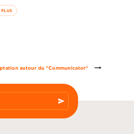
 PLUS
aptation autour du "Communicator"
send