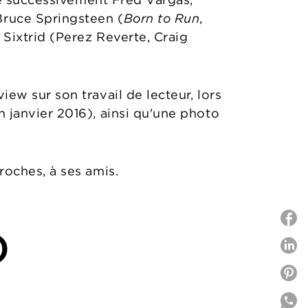
 Bruce Springsteen (
Born to Run
,
 Sixtrid (Perez Reverte, Craig
view sur son travail de lecteur, lors
n janvier 2016), ainsi qu'une photo
roches, à ses amis.
)
P
P