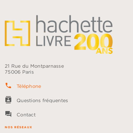
21 Rue du Montparnasse
75006 Paris
phone
Téléphone
contacts
Questions fréquentes
question_answer
Contact
NOS RÉSEAUX