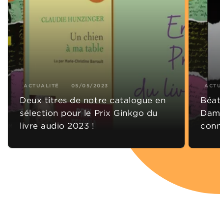
ACTUALITÉ
05/05/2023
ACT
Deux titres de notre catalogue en
Béat
sélection pour le Prix Ginkgo du
Dami
livre audio 2023 !
conn