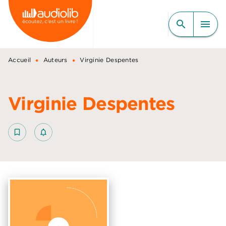
MENU
RECHERCHE
CONTENU
search
menu
PIED DE PAGE
•
•
Accueil
Auteurs
Virginie Despentes
Virginie Despentes
bookmark_border
notifications_none_outlined