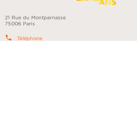
21 Rue du Montparnasse
75006 Paris
phone
Téléphone
contacts
Questions fréquentes
question_answer
Contact
NOS RÉSEAUX
NOTRE CATALOGUE
Les plumes
Les voix