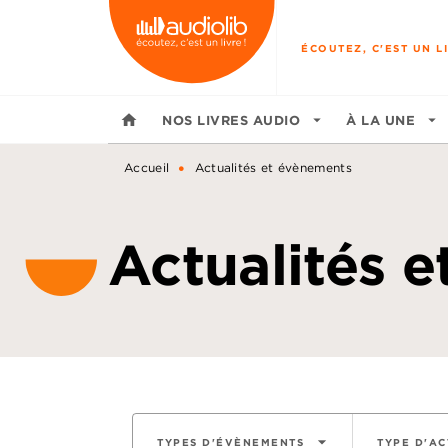
MENU
RECHERCHE
CONTENU
ÉCOUTEZ, C'EST UN LI
home
NOS LIVRES AUDIO
arrow_drop_down
À LA UNE
arrow_drop_down
•
Accueil
Actualités et évènements
Actualités 
arrow_drop_down
TYPES D'ÉVÈNEMENTS
TYPE D'AC