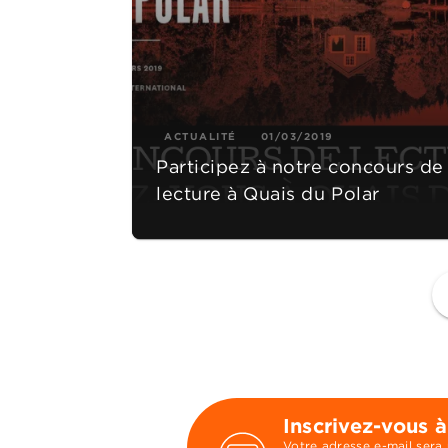
ACTUALITÉ
01/03/2019
Participez à notre concours de
lecture à Quais du Polar
f
Inscrivez-vous à
Votre adresse e-mail sera