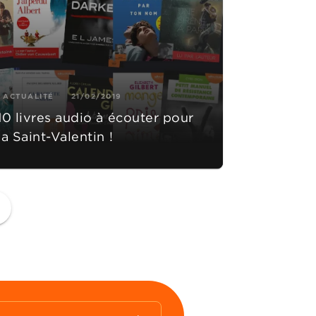
ACTUALITÉ
21/02/2019
10 livres audio à écouter pour
la Saint-Valentin !
ge