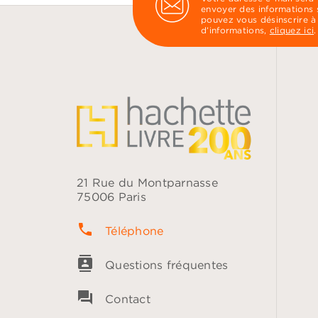
envoyer des informations s
pouvez vous désinscrire à
d’informations,
cliquez ici
.
21 Rue du Montparnasse
75006 Paris
phone
Téléphone
contacts
Questions fréquentes
question_answer
Contact