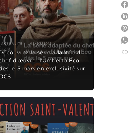
P
P
ACTUALITÉ
05/03/2019
link
Découvrez la série adaptée du
C
chef d’œuvre d’Umberto Eco
dès le 5 mars en exclusivité sur
OCS