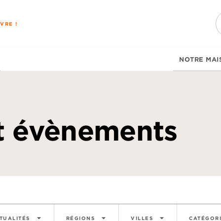
PIED DE PAGE
VRE !
NOTRE MAI
et évènements
arrow_drop_down
arrow_drop_down
arrow_drop_down
TUALITÉS
RÉGIONS
VILLES
CATÉGOR