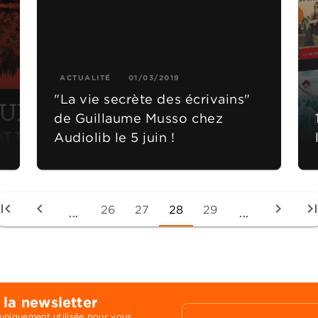
ACTUALITÉ
01/03/2019
"La vie secrète des écrivains"
de Guillaume Musso chez
Audiolib le 5 juin !
irst_page
chevron_left
chevron_right
last_pa
26
27
28
29
...
...
 la newsletter
 uniquement utilisée pour vous