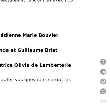
édienne Marie Bouvier
nda et Guillaume Briat
trice Olivia de Lamberterie
P
toutes vos questions seront les
P
link
C