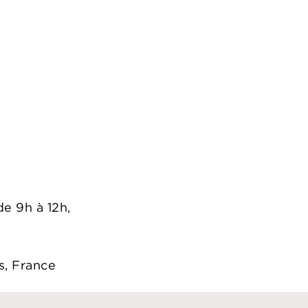
0
e 9h à 12h,
is, France