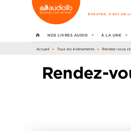
MENU
RECHERCHE
CONTENU
ÉCOUTEZ, C'EST UN LI
home
NOS LIVRES AUDIO
arrow_drop_down
À LA UNE
arrow_drop_down
•
•
Accueil
Tous les événements
Rendez-vous sta
Rendez-vou