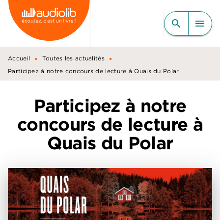
MENU
RECHERCHE
CONTENU
search
menu
PIED DE PAGE
•
•
Accueil
Toutes les actualités
Participez à notre concours de lecture à Quais du Polar
Participez à notre
concours de lecture à
Quais du Polar