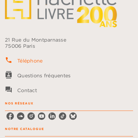
21 Rue du Montparnasse
75006 Paris
phone
Téléphone
contacts
Questions fréquentes
question_answer
Contact
NOS RÉSEAUX
NOTRE CATALOGUE