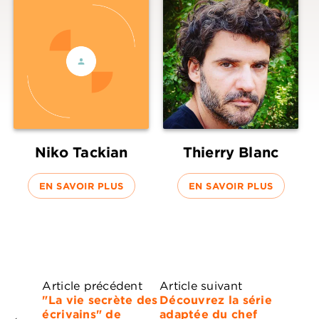
Niko Tackian
Thierry Blanc
EN SAVOIR PLUS
EN SAVOIR PLUS
Article précédent
Article suivant
"La vie secrète des
Découvrez la série
écrivains" de
adaptée du chef