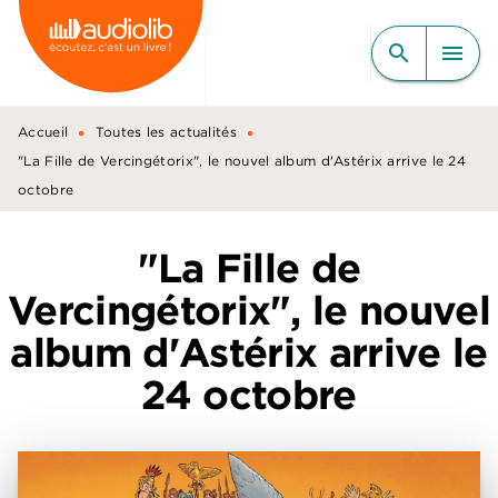
MENU
RECHERCHE
CONTENU
search
menu
PIED DE PAGE
•
•
Accueil
Toutes les actualités
"La Fille de Vercingétorix", le nouvel album d'Astérix arrive le 24
octobre
"La Fille de
Vercingétorix", le nouvel
album d'Astérix arrive le
24 octobre