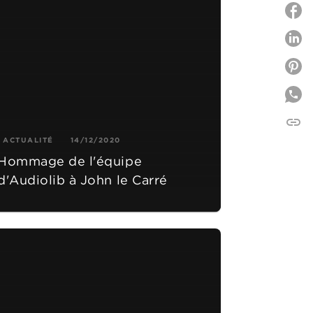
P
P
link
C
ACTUALITÉ
14/12/2020
Hommage de l'équipe
d'Audiolib à John le Carré