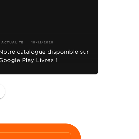
ACTUALITÉ
10/12/2020
Notre catalogue disponible sur
Google Play Livres !
ge