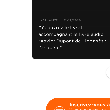
ACTUALITÉ
11/12/2020
Découvrez le livret
accompagnant le livre audio
"Xavier Dupont de Ligonnès :
l'enquête"
f
Inscrivez-vous à
Votre adresse e-mail sera