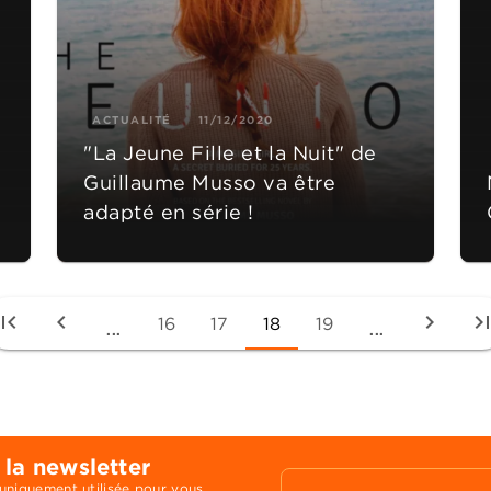
ACTUALITÉ
11/12/2020
"La Jeune Fille et la Nuit" de
Guillaume Musso va être
adapté en série !
irst_page
chevron_left
chevron_right
last_pa
16
17
18
19
...
...
 la newsletter
 uniquement utilisée pour vous