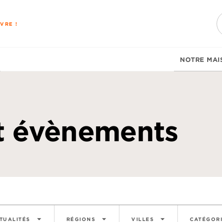
PIED DE PAGE
VRE !
NOTRE MAI
et évènements
arrow_drop_down
arrow_drop_down
arrow_drop_down
TUALITÉS
RÉGIONS
VILLES
CATÉGOR