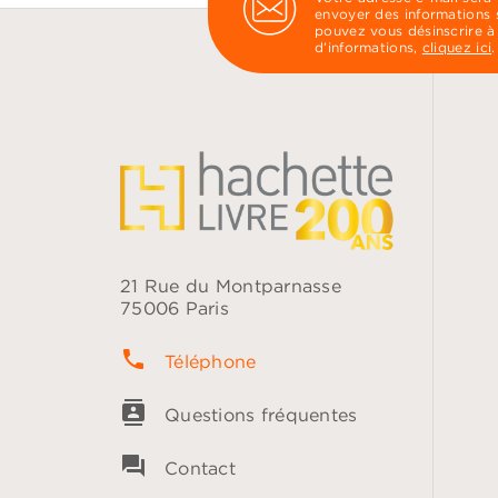
envoyer des informations s
pouvez vous désinscrire à
d’informations,
cliquez ici
.
21 Rue du Montparnasse
75006 Paris
phone
Téléphone
contacts
Questions fréquentes
question_answer
Contact