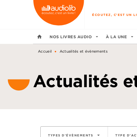
MENU
RECHERCHE
CONTENU
ÉCOUTEZ, C'EST UN LI
home
NOS LIVRES AUDIO
arrow_drop_down
À LA UNE
arrow_drop_down
•
Accueil
Actualités et évènements
Actualités 
arrow_drop_down
TYPES D'ÉVÈNEMENTS
TYPE D'AC