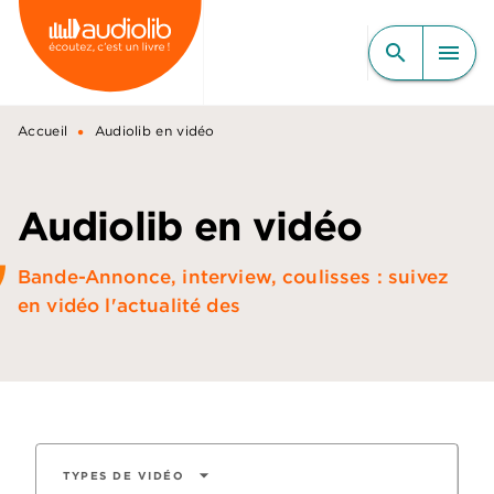
MENU
RECHERCHE
CONTENU
search
menu
PIED DE PAGE
•
Accueil
Audiolib en vidéo
Audiolib en vidéo
Bande-Annonce, interview, coulisses : suivez
en vidéo l'actualité des
arrow_drop_down
TYPES DE VIDÉO