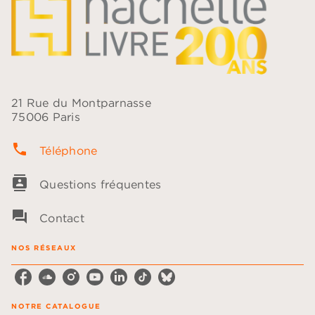
21 Rue du Montparnasse
75006 Paris
phone
Téléphone
contacts
Questions fréquentes
question_answer
Contact
NOS RÉSEAUX
NOTRE CATALOGUE