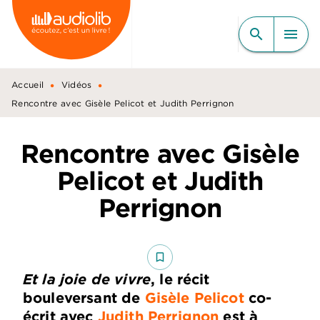
MENU
RECHERCHE
CONTENU
search
menu
PIED DE PAGE
•
•
Accueil
Vidéos
Rencontre avec Gisèle Pelicot et Judith Perrignon
Rencontre avec Gisèle
Pelicot et Judith
Perrignon
bookmark_border
Et la joie de vivre
, le récit
bouleversant de
Gisèle Pelicot
co-
écrit avec
Judith Perrignon
est à