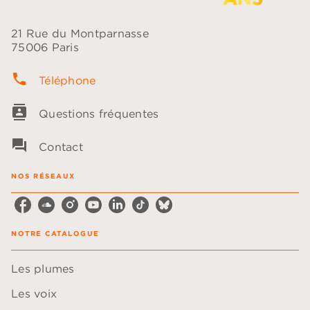
21 Rue du Montparnasse
75006 Paris
phone
Téléphone
contacts
Questions fréquentes
question_answer
Contact
NOS RÉSEAUX
NOTRE CATALOGUE
Les plumes
Les voix