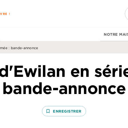
PIED DE PAGE
VRE !
NOTRE MAI
nimée : bande-annonce
d'Ewilan en séri
bande-annonce
bookmark_border
ENREGISTRER