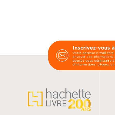
Inscrivez-vous à
Votre adresse e-mail sera
envoyer des informations s
pouvez vous désinscrire à
d’informations,
cliquez ici
.