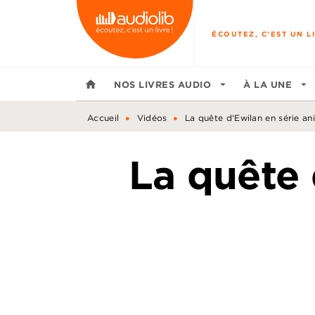
MENU
RECHERCHE
CONTENU
ÉCOUTEZ, C'EST UN LI
home
NOS LIVRES AUDIO
arrow_drop_down
À LA UNE
arrow_drop_down
•
•
Accueil
Vidéos
La quête d'Ewilan en série a
La quête 