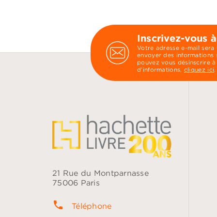
Inscrivez-vous à
Votre adresse e-mail sera
envoyer des informations s
pouvez vous désinscrire à
d’informations,
cliquez ici
.
21 Rue du Montparnasse
75006 Paris
phone
Téléphone