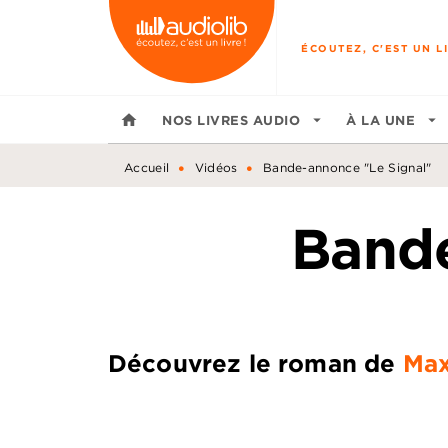
MENU
RECHERCHE
CONTENU
ÉCOUTEZ, C'EST UN LI
home
NOS LIVRES AUDIO
arrow_drop_down
À LA UNE
arrow_drop_down
•
•
Accueil
Vidéos
Bande-annonce "Le Signal"
Bande
Découvrez le roman de
Max