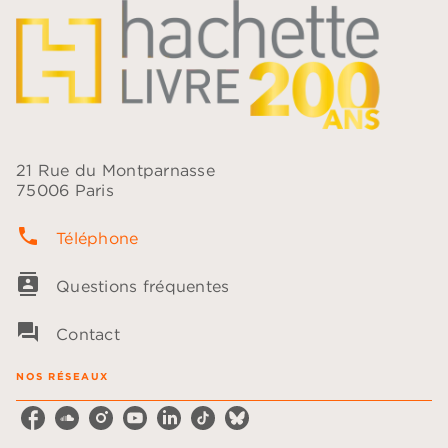
21 Rue du Montparnasse
75006 Paris
phone
Téléphone
contacts
Questions fréquentes
question_answer
Contact
NOS RÉSEAUX