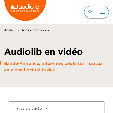
MENU
RECHERCHE
CONTENU
search
menu
PIED DE PAGE
•
Accueil
Audiolib en vidéo
Audiolib en vidéo
Bande-Annonce, interview, coulisses : suivez
en vidéo l'actualité des
arrow_drop_down
TYPES DE VIDÉO