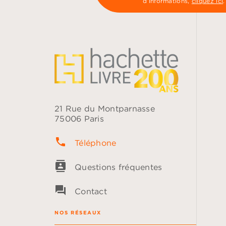
d’informations,
cliquez ici
.
21 Rue du Montparnasse
75006 Paris
phone
Téléphone
contacts
Questions fréquentes
question_answer
Contact
NOS RÉSEAUX