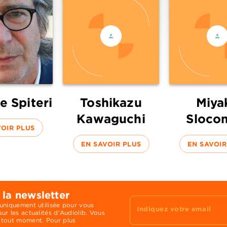
e Spiteri
Toshikazu
Miya
Kawaguchi
Sloco
VOIR PLUS
EN SAVOIR PLUS
EN SAVOIR
 la newsletter
 uniquement utilisée pour vous
Indiquez votre email
ur les actualités d'Audiolib. Vous
 tout moment. Pour plus