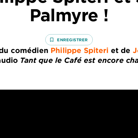
Palmyre !
bookmark_border
ENREGISTRER
w du comédien
Philippe Spiteri
et de
J
 audio
Tant que le Café est encore ch