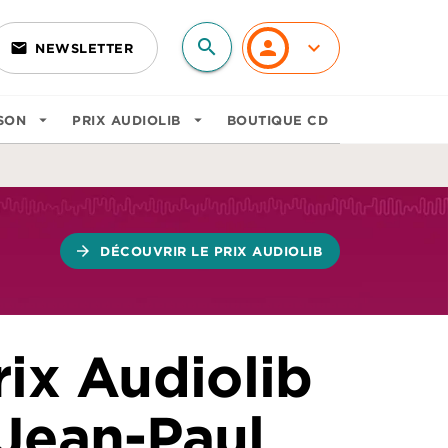
search
personn
keyboard_arrow_down
email
NEWSLETTER
search
SON
arrow_drop_down
PRIX AUDIOLIB
arrow_drop_down
BOUTIQUE CD
arrow_forward
DÉCOUVRIR LE PRIX AUDIOLIB
rix Audiolib
 Jean-Paul