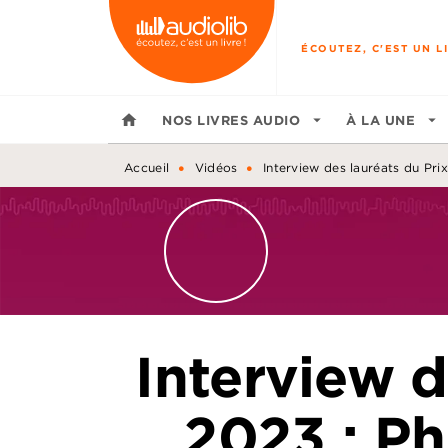
MENU
RECHERCHE
CONTENU
ÉCOUTEZ, C'EST UN LI
home
NOS LIVRES AUDIO
arrow_drop_down
À LA UNE
arrow_drop_down
•
•
Accueil
Vidéos
Interview des lauréats du Prix
Interview d
2023 : Ph