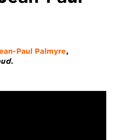
ean-Paul Palmyre
,
aud
.