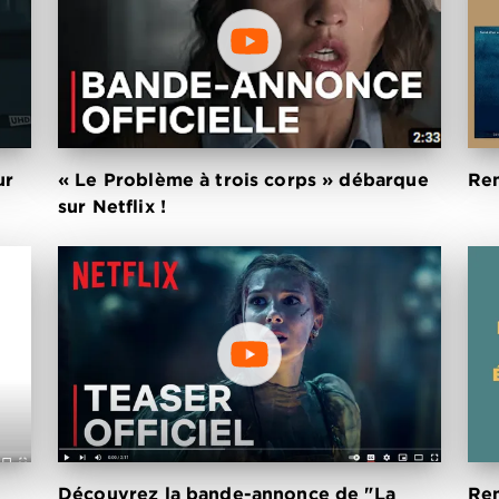
ur
« Le Problème à trois corps » débarque
Ren
sur Netflix !
Découvrez la bande-annonce de "La
Ren