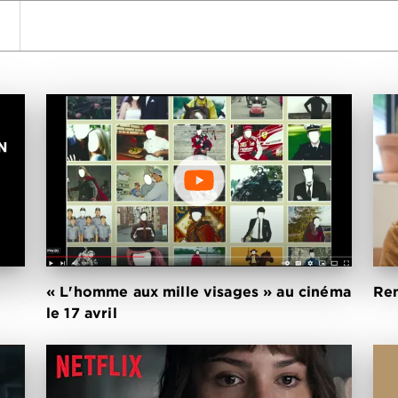
wn
« L'homme aux mille visages » au cinéma
Ren
le 17 avril