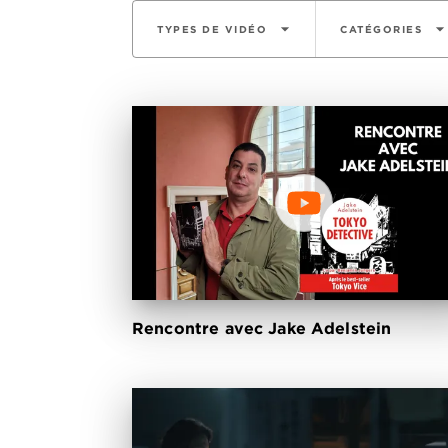
arrow_drop_down
arrow_drop_do
TYPES DE VIDÉO
CATÉGORIES
Rencontre avec Jake Adelstein