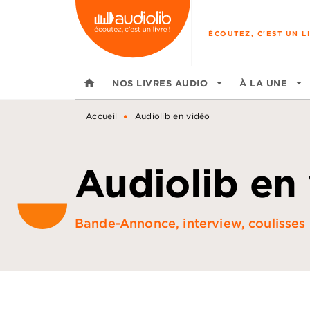
MENU
RECHERCHE
CONTENU
ÉCOUTEZ, C'EST UN LI
home
NOS LIVRES AUDIO
arrow_drop_down
À LA UNE
arrow_drop_down
•
Accueil
Audiolib en vidéo
Audiolib en
Bande-Annonce, interview, coulisses :