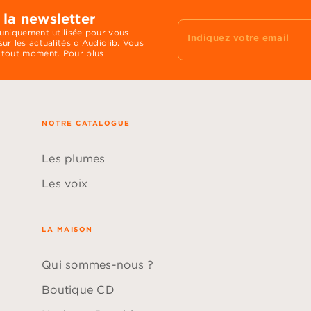
 la newsletter
 uniquement utilisée pour vous
Indiquez votre email
ur les actualités d'Audiolib. Vous
 tout moment. Pour plus
NOTRE CATALOGUE
Les plumes
Les voix
LA MAISON
Qui sommes-nous ?
Boutique CD