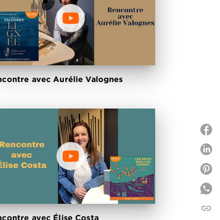
contre avec Aurélie Valognes
P
P
link
C
contre avec Élise Costa