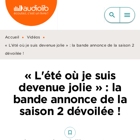
MENU
RECHERCHE
CONTENU
search
menu
PIED DE PAGE
•
•
Accueil
Vidéos
« L'été où je suis devenue jolie » : la bande annonce de la saison 2
dévoilée !
« L'été où je suis
devenue jolie » : la
bande annonce de la
saison 2 dévoilée !
bookmark_border