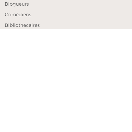
Blogueurs
Comédiens
Bibliothécaires
Libraires
Professeurs
ACCESSIBILITÉ
Plan du site
Accessibilité: non conforme
Données personnelles
Paramétrer vos cookies