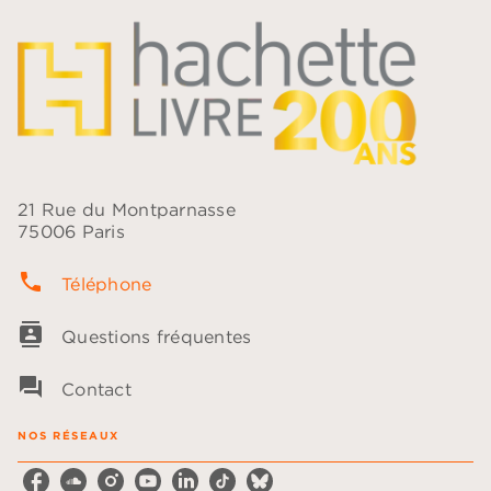
21 Rue du Montparnasse
75006 Paris
phone
Téléphone
contacts
Questions fréquentes
question_answer
Contact
NOS RÉSEAUX