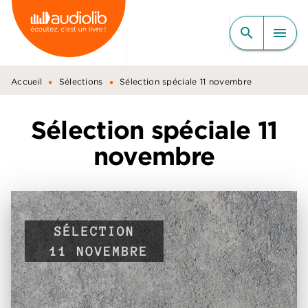
MENU
RECHERCHE
CONTENU
search
menu
PIED DE PAGE
•
•
Accueil
Sélections
Sélection spéciale 11 novembre
Sélection spéciale 11
novembre