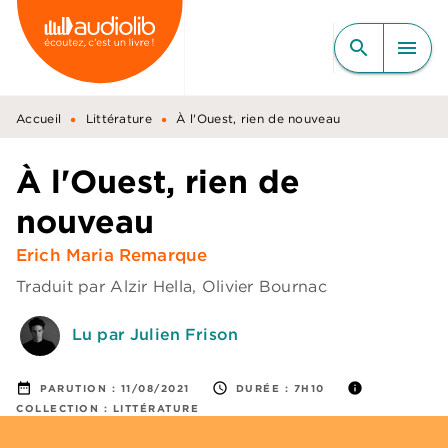
MENU
RECHERCHE
CONTENU
search
menu
PIED DE PAGE
•
•
Accueil
Littérature
À l'Ouest, rien de nouveau
À l'Ouest, rien de
nouveau
Erich Maria Remarque
Traduit par
Alzir Hella
,
Olivier Bournac
Lu par Julien Frison
date_range
access_time
info
PARUTION :
11/08/2021
DURÉE :
7H10
COLLECTION :
LITTÉRATURE