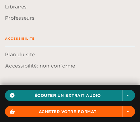
Libraires
Professeurs
ACCESSIBILITÉ
Plan du site
Accessibilité: non conforme
play_circle_filled
ÉCOUTER UN EXTRAIT AUDIO
arrow_drop_down
Données personnelles
Paramétrer vos cookies
shopping_basket
ACHETER VOTRE FORMAT
arrow_drop_down
Mentions légales
Conditions générales d'utilisation
Charte de référencement