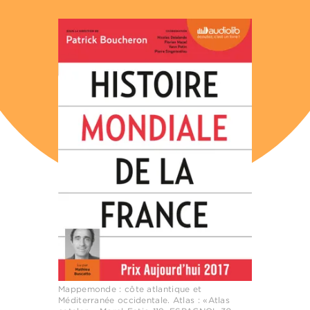
Mappemonde : côte atlantique et
Méditerranée occidentale. Atlas : «Atlas