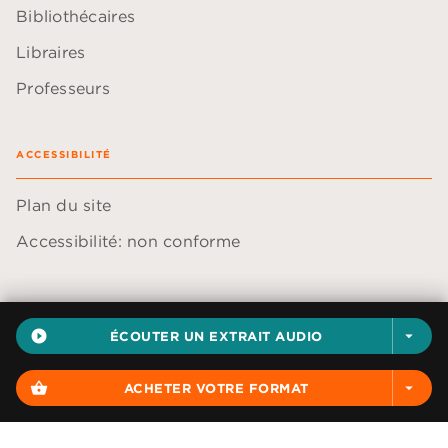
Bibliothécaires
Libraires
Professeurs
ACCESSIBILITÉ
Plan du site
Accessibilité: non conforme
play_circle_filled
ÉCOUTER UN EXTRAIT AUDIO
arrow_drop_down
Données personnelles
Paramétrer vos cookies
shopping_basket
ACHETER VOTRE FORMAT
arrow_drop_down
Mentions légales
Conditions générales d'utilisation