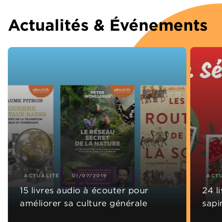
Actualités & Événements
ACTUALITÉ
01/07/2019
ACT
15 livres audio à écouter pour
24 l
améliorer sa culture générale
sapi