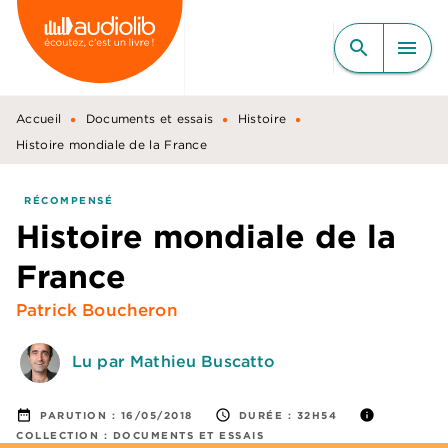
MENU
RECHERCHE
CONTENU
search
menu
PIED DE PAGE
•
•
•
Accueil
Documents et essais
Histoire
Histoire mondiale de la France
RÉCOMPENSÉ
Histoire mondiale de la
France
Patrick Boucheron
Lu par Mathieu Buscatto
date_range
access_time
info
PARUTION :
16/05/2018
DURÉE :
32H54
COLLECTION :
DOCUMENTS ET ESSAIS