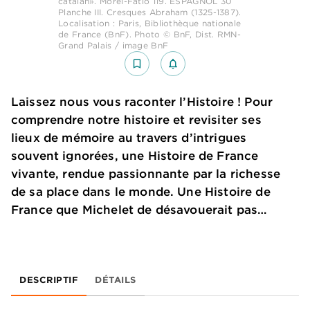
catalan». Morel-Fatio 119. ESPAGNOL 30
Planche III. Cresques Abraham (1325-1387).
Localisation : Paris, Bibliothèque nationale
de France (BnF). Photo © BnF, Dist. RMN-
Grand Palais / image BnF
bookmark_border
notifications_none_outlined
Laissez nous vous raconter l’Histoire ! Pour
comprendre notre histoire et revisiter ses
lieux de mémoire au travers d’intrigues
souvent ignorées, une Histoire de France
vivante, rendue passionnante par la richesse
de sa place dans le monde. Une Histoire de
France que Michelet de désavouerait pas…
DESCRIPTIF
DÉTAILS