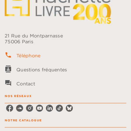
21 Rue du Montparnasse
75006 Paris
phone
Téléphone
contacts
Questions fréquentes
question_answer
Contact
NOS RÉSEAUX
NOTRE CATALOGUE