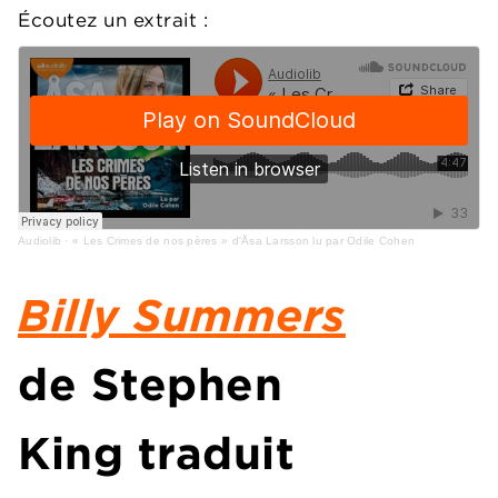
Écoutez un extrait :
Audiolib
·
« Les Crimes de nos pères » d'Åsa Larsson lu par Odile Cohen
Billy Summers
de Stephen
King traduit