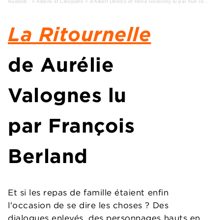
Audiolib
·
« Astérix et Cléopâtre » d'Albert Uderzo et René Goscinny lu par huit comédiens
La Ritournelle
de Aurélie
Valognes lu
par François
Berland
Et si les repas de famille étaient enfin
l'occasion de se dire les choses ? Des
dialogues enlevés, des personnages hauts en