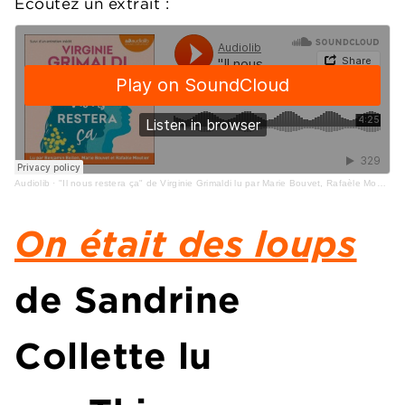
Écoutez un extrait :
Audiolib
·
"Il nous restera ça" de Virginie Grimaldi lu par Marie Bouvet, Rafaèle Moutier et Benjamin Bollen
On était des loups
de Sandrine
Collette lu