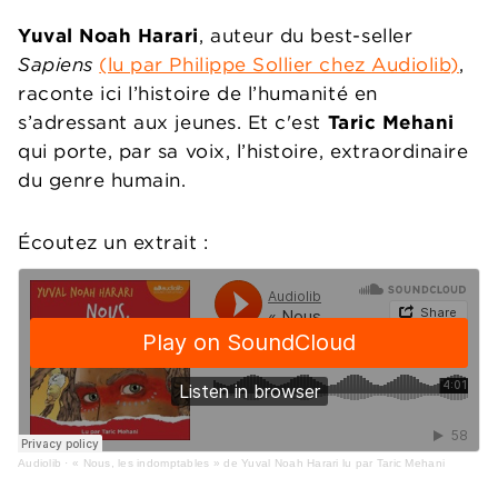
Yuval Noah Harari
, auteur du best-seller
Sapiens
(lu par Philippe Sollier chez Audiolib)
,
raconte ici l’histoire de l’humanité en
s’adressant aux jeunes. Et c'est
Taric Mehani
qui porte, par sa voix, l’histoire, extraordinaire
du genre humain.
Écoutez un extrait :
Audiolib
·
« Nous, les indomptables » de Yuval Noah Harari lu par Taric Mehani