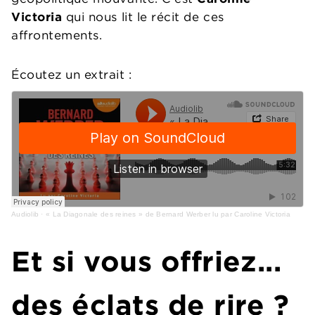
Victoria
qui nous lit le récit de ces
affrontements.
Écoutez un extrait :
Audiolib
·
« La Diagonale des reines » de Bernard Werber lu par Caroline Victoria
Et si vous offriez...
des éclats de rire ?