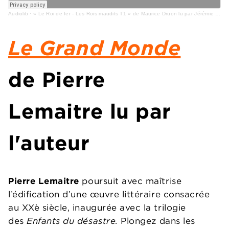
Audiolib
·
« Le Roi de fer - Les Rois maudits T1 » de Maurice Druon lu par Jérémie Covillault
Le Grand Monde
de
Pierre
Lemaitre
lu par
l'auteur
Pierre Lemaitre
poursuit avec maîtrise
l’édification d’une œuvre littéraire consacrée
au XXè siècle, inaugurée avec la trilogie
des
Enfants du désastre.
Plongez dans les