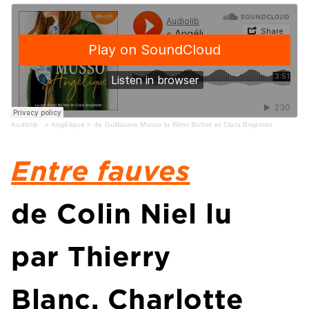
Audiolib
·
« Angélique » de Guillaume Musso lu Rémi Bichet et Clara Brajtman
Entre fauves
de Colin Niel lu
par Thierry
Blanc, Charlotte