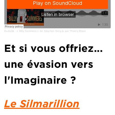
Audiolib
·
« Billy Summers » de Stephen King lu par Thierry Blanc
Et si vous offriez...
une évasion vers
l'Imaginaire ?
Le Silmarillion