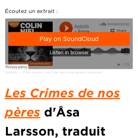
Écoutez un extrait :
Audiolib
·
« Entre fauves » de Colin Niel lu par quatre comédiens
Les Crimes de nos
pères
d'Åsa
Larsson, traduit