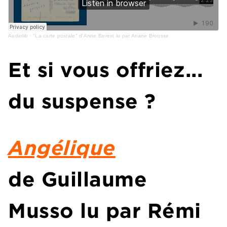
Audiolib
·
"La carte postale" d'Anne Berest lu par Ariane Brousse
Et si vous offriez...
du suspense ?
Angélique
de Guillaume
Musso lu par Rémi