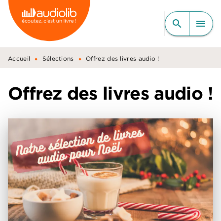
MENU
RECHERCHE
CONTENU
search
menu
PIED DE PAGE
•
•
Accueil
Sélections
Offrez des livres audio !
Offrez des livres audio !