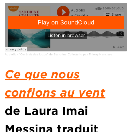
Audiolib
·
"On était des loups" de Sandrine Collette lu par Thierry Hancisse
Ce que nous
confions au vent
de Laura Imai
Messina traduit