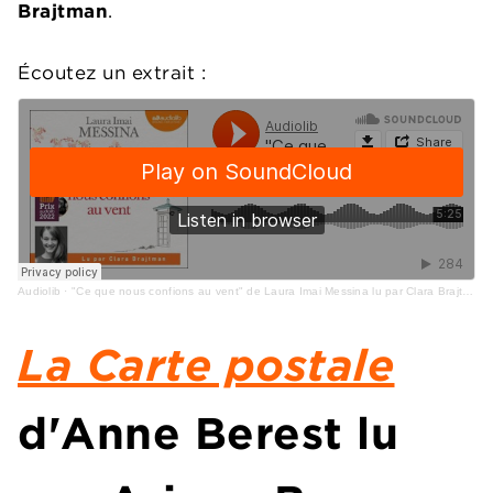
Brajtman
.
Écoutez un extrait :
Audiolib
·
"Ce que nous confions au vent" de Laura Imai Messina lu par Clara Brajtman
La Carte postale
d'Anne Berest lu