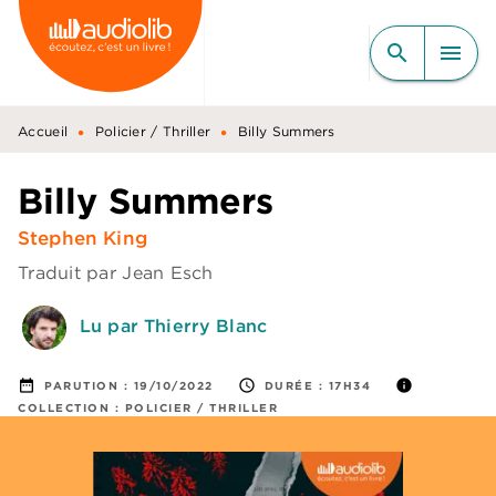
MENU
RECHERCHE
CONTENU
search
menu
PIED DE PAGE
•
•
Accueil
Policier / Thriller
Billy Summers
Billy Summers
Stephen King
Traduit par
Jean Esch
Lu par Thierry Blanc
date_range
access_time
info
PARUTION :
19/10/2022
DURÉE :
17H34
COLLECTION :
POLICIER / THRILLER