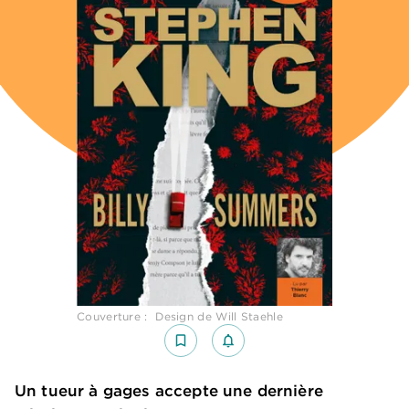
Couverture : Design de Will Staehle
bookmark_border
notifications_none_outlined
Un tueur à gages accepte une dernière