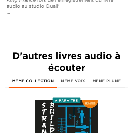
audio au studio Quali'
a
…
D'autres livres audio à
écouter
MÊME COLLECTION
MÊME VOIX
MÊME PLUME
À PARAÎTRE