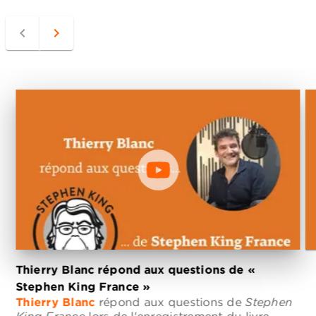
navigate_before
navigate_next
Thierry Blanc répond aux questions de «
Stephen King France »
Thierry Blanc
répond aux questions de
Stephen
T
King France
lors de l'enregistrement du livre
S