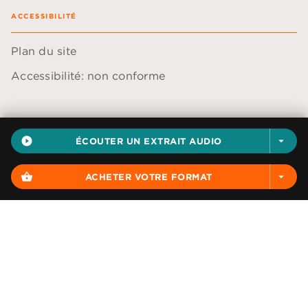
ACCESSIBILITÉ
Plan du site
Accessibilité: non conforme
play_circle_filled
ÉCOUTER UN EXTRAIT AUDIO
arrow_drop_down
Données personnelles
Paramétrer vos cookies
shopping_basket
ACHETER VOTRE FORMAT
arrow_drop_down
Mentions légales
Conditions générales d'utilisation
Charte de référencement
AUDIOLIB© 2026