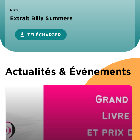
MP3
Extrait Billy Summers
download
TÉLÉCHARGER
Actualités & Événements