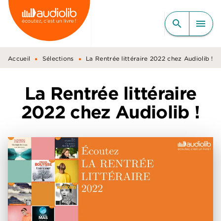
MENU
RECHERCHE
CONTENU
search
menu
PIED DE PAGE
•
•
Accueil
Sélections
La Rentrée littéraire 2022 chez Audiolib !
La Rentrée littéraire
2022 chez Audiolib !