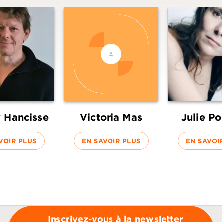
y Hancisse
Victoria Mas
Julie Po
VOIR PLUS
EN SAVOIR PLUS
EN SAVOI
Inscrivez-vous à la newsletter