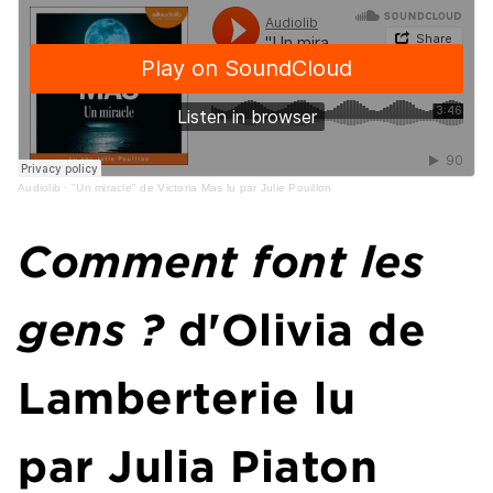
Audiolib
·
"Un miracle" de Victoria Mas lu par Julie Pouillon
Comment font les
gens ?
d'Olivia de
Lamberterie lu
par Julia Piaton