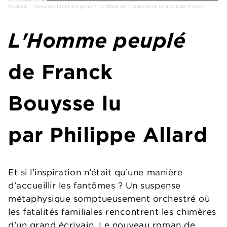
Audiolib
·
"Comment font les gens ?" d'Olivia de Lamberterie lu par Julia Piaton
L'Homme peuplé
de Franck
Bouysse lu
par Philippe Allard
Et si l’inspiration n’était qu’une manière
d’accueillir les fantômes ? Un suspense
métaphysique somptueusement orchestré où
les fatalités familiales rencontrent les chimères
d’un grand écrivain. Le nouveau roman de