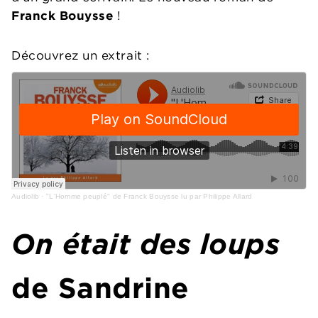
Franck Bouysse
!
Découvrez un extrait :
Audiolib
·
"L'Homme peuplé" de Franck Bouysse lu par Philippe Allard
On était des loups
de Sandrine