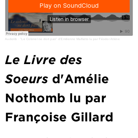
Audiolib
·
"Le Colonel ne dort pas" d'Emilienne Malfatto lu par Féodor Atkine
Le Livre des
Soeurs
d'Amélie
Nothomb lu par
Françoise Gillard