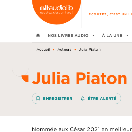
MENU
RECHERCHE
CONTENU
ÉCOUTEZ, C'EST UN LI
home
NOS LIVRES AUDIO
arrow_drop_down
À LA UNE
arrow_drop_down
•
•
Accueil
Auteurs
Julia Piaton
Julia Piaton
bookmark_border
ENREGISTRER
notifications_none_outline
ÊTRE ALERTÉ
Nommée aux César 2021 en meilleur 