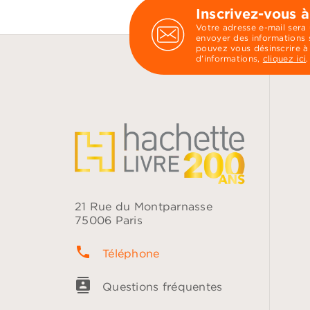
Inscrivez-vous à
Votre adresse e-mail sera
envoyer des informations s
pouvez vous désinscrire à
d’informations,
cliquez ici
.
21 Rue du Montparnasse
75006 Paris
phone
Téléphone
contacts
Questions fréquentes