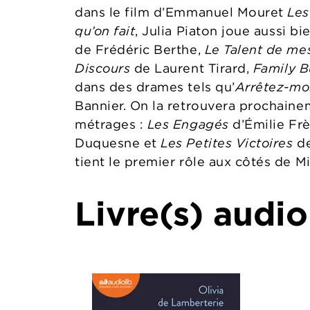
dans le film d’Emmanuel Mouret
Les
qu’on fait
, Julia Piaton joue aussi b
de Frédéric Berthe,
Le Talent de me
Discours
de Laurent Tirard,
Family B
dans des drames tels qu’
Arrêtez-moi
Bannier. On la retrouvera prochainem
métrages :
Les Engagés
d’Émilie Fr
Duquesne et
Les Petites Victoires
de
tient le premier rôle aux côtés de M
Livre(s) audio