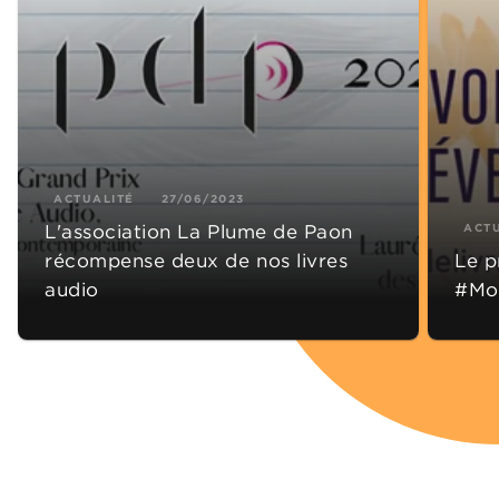
ACTUALITÉ
27/06/2023
L'association La Plume de Paon
ACT
récompense deux de nos livres
Le 
audio
#Moi