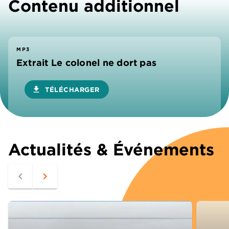
Contenu additionnel
MP3
Extrait Le colonel ne dort pas
download
TÉLÉCHARGER
Actualités & Événements
navigate_before
navigate_next