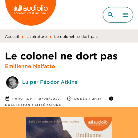
MENU
RECHERCHE
CONTENU
search
menu
PIED DE PAGE
•
•
Accueil
Littérature
Le colonel ne dort pas
Le colonel ne dort pas
Emilienne Malfatto
Lu par Féodor Atkine
date_range
access_time
info
PARUTION :
10/08/2022
DURÉE :
2H37
COLLECTION :
LITTÉRATURE