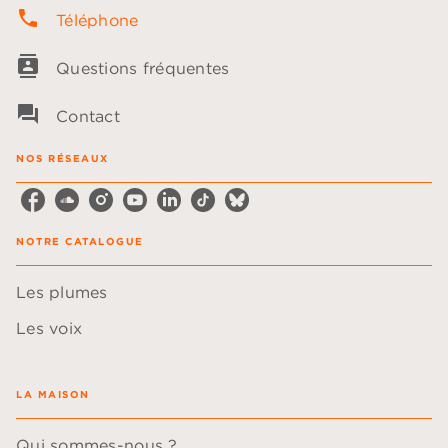
phone
Téléphone
contacts
Questions fréquentes
question_answer
Contact
NOS RÉSEAUX
NOTRE CATALOGUE
Les plumes
Les voix
LA MAISON
Qui sommes-nous ?