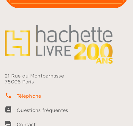
21 Rue du Montparnasse
75006 Paris
phone
Téléphone
contacts
Questions fréquentes
question_answer
Contact