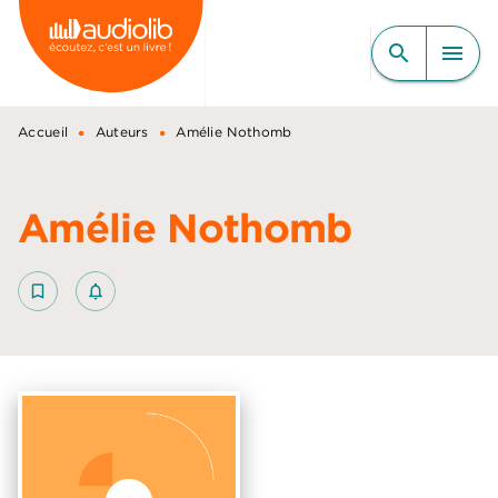
MENU
RECHERCHE
CONTENU
search
menu
PIED DE PAGE
•
•
Accueil
Auteurs
Amélie Nothomb
Amélie Nothomb
bookmark_border
notifications_none_outlined