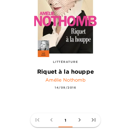
LITTÉRATURE
Riquet à la houppe
Amélie Nothomb
14/09/2016
first_page
chevron_left
chevron_right
last_page
1