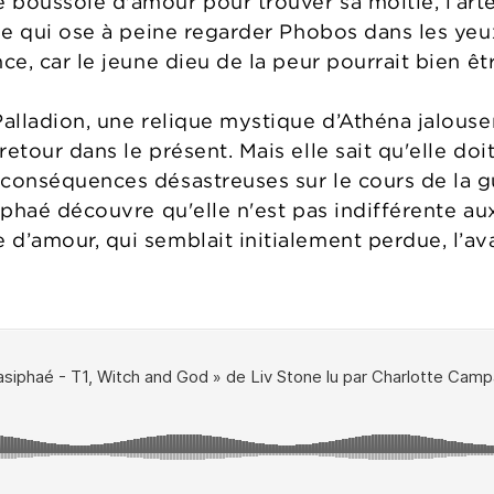
boussole d'amour pour trouver sa moitié, l’arte
le qui ose à peine regarder Phobos dans les yeux 
ce, car le jeune dieu de la peur pourrait bien êt
Palladion, une relique mystique d’Athéna jalous
etour dans le présent. Mais elle sait qu'elle doi
 conséquences désastreuses sur le cours de la gu
siphaé découvre qu'elle n'est pas indifférente 
d’amour, qui semblait initialement perdue, l’av
: