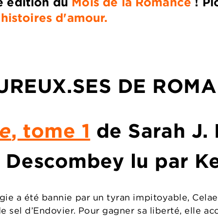
e édition du
Mois de la Romance
! P
 histoires d'amour.
UREUX.SES DE ROM
re
, tome 1
de Sarah J. 
 Descombey lu par Ke
gie a été bannie par un tyran impitoyable, Cel
e sel d’Endovier. Pour gagner sa liberté, elle ac