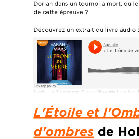
Dorian dans un tournoi à mort, où le 
de cette épreuve ?
Découvrez un extrait du livre audio 
Audiolib
·
« Le Trône de verre - Throne of Glass, tome 1 » de Sarah J
L'Étoile et l'Om
d'ombres
de Hol