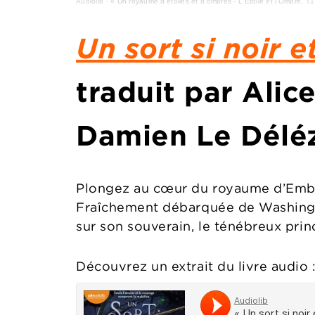
Audiolib
·
« Un royaume d'étoiles et d'ombres - L'Étoile et l'Ombre, T1
Un sort si noir e
traduit par Alic
Damien Le Déléz
Plongez au cœur du royaume d’Ember
Fraîchement débarquée de Washington
sur son souverain, le ténébreux prin
Découvrez un extrait du livre audio 