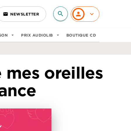
search
personn
keyboard_arrow_down
email
NEWSLETTER
search
SON
arrow_drop_down
PRIX AUDIOLIB
arrow_drop_down
BOUTIQUE CD
e mes oreilles
ance