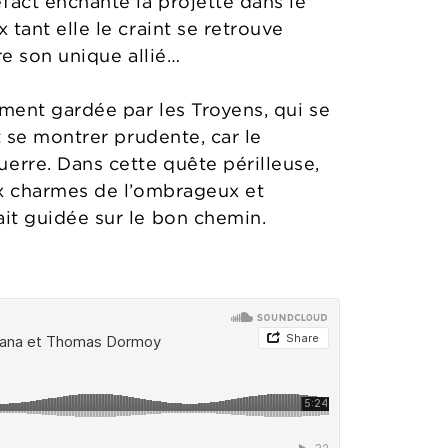
fact enchanté la projette dans le
tant elle le craint se retrouve
re son unique allié…
ement gardée par les Troyens, qui se
t se montrer prudente, car le
erre. Dans cette quête périlleuse,
aux charmes de l’ombrageux et
ait guidée sur le bon chemin.