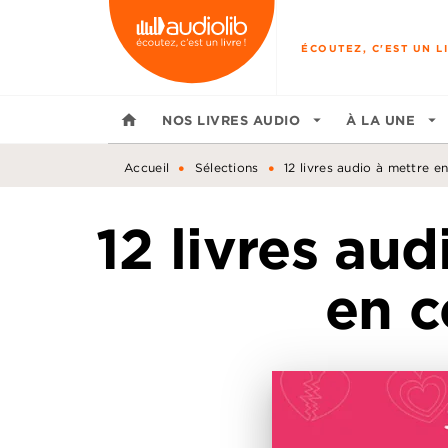
MENU
RECHERCHE
CONTENU
ÉCOUTEZ, C'EST UN LI
home
NOS LIVRES AUDIO
arrow_drop_down
À LA UNE
arrow_drop_down
•
•
Accueil
Sélections
12 livres audio à mettre 
12 livres aud
en 