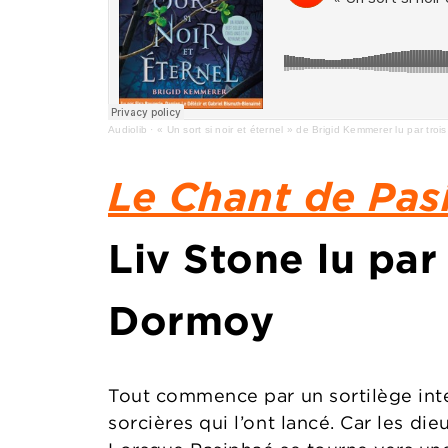
Audiolib
·
« Un sort si noir et éternel » de Brigid Kemmerer lu par tro
Le Chant de Pas
Liv Stone lu pa
Dormoy
Tout commence par un sortilège inter
sorcières qui l’ont lancé. Car les d