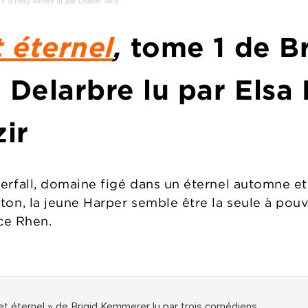
 » d'Holly Renee lu par Charlie Nico
t éternel
,
tome 1
de B
e Delarbre lu par Elsa
ir
fall, domaine figé dans un éternel automne et 
, la jeune Harper semble être la seule à pouvo
ce Rhen.
: