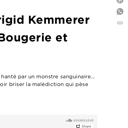
P
rigid Kemmerer
link
C
 Bougerie et
hanté par un monstre sanguinaire...
ir briser la malédiction qui pèse