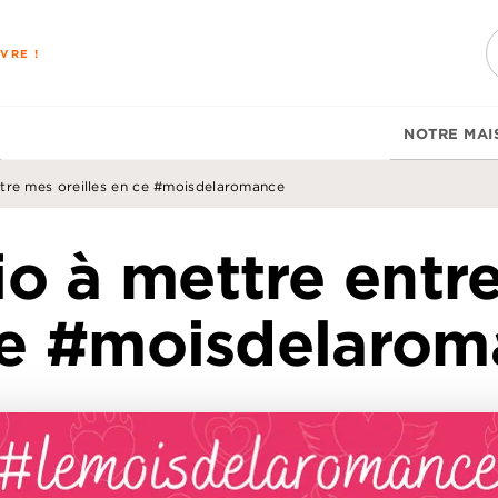
PIED DE PAGE
VRE !
NOTRE MAI
entre mes oreilles en ce #moisdelaromance
io à mettre entr
ce #moisdelarom