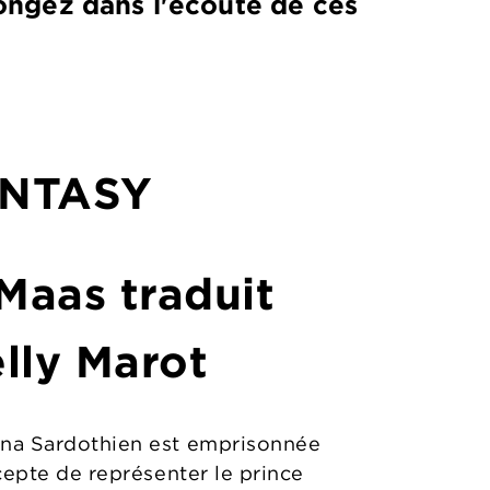
longez dans l'écoute de ces
ANTASY
Maas traduit
lly Marot
aena Sardothien est emprisonnée
cepte de représenter le prince