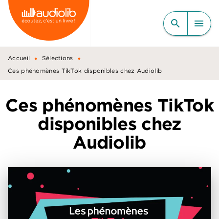
MENU
RECHERCHE
CONTENU
search
menu
PIED DE PAGE
•
•
Accueil
Sélections
Ces phénomènes TikTok disponibles chez Audiolib
Ces phénomènes TikTok
disponibles chez
Audiolib