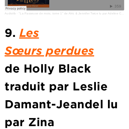
Audiolib
·
"La Passeuse de mots, tome 1" de Alric & Jennifer Twice lu par Adeline Chetail
9.
Les
Sœurs perdues
de Holly Black
traduit par Leslie
Damant-Jeandel lu
par Zina