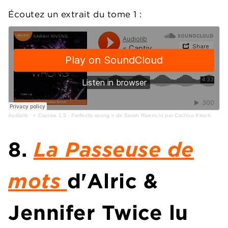
Écoutez un extrait du tome 1 :
Audiolib
·
« Captive 1.5 - Perfectly wrong » de Sarah Rivens lu par Cachou Kirsch
8.
La Passeuse de
mots
d'Alric &
Jennifer Twice lu