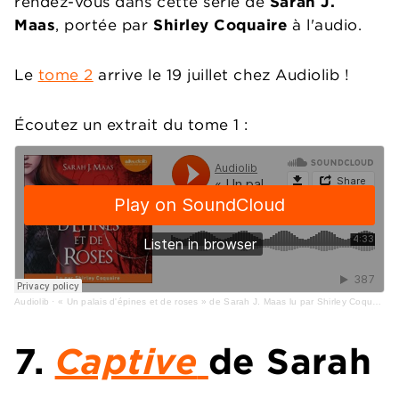
rendez-vous dans cette série de
Sarah J.
Maas
, portée par
Shirley Coquaire
à l'audio.
Le
tome 2
arrive le 19 juillet chez Audiolib !
Écoutez un extrait du tome 1 :
Audiolib
·
« Un palais d'épines et de roses » de Sarah J. Maas lu par Shirley Coquaire
7.
Captive
de Sarah