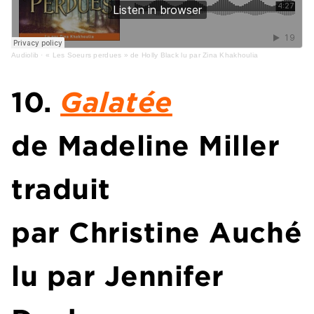
Audiolib
·
« Les Soeurs perdues » de Holly Black lu par Zina Khakhoulia
10.
Galatée
de Madeline Miller
traduit
par Christine Auché
lu par Jennifer