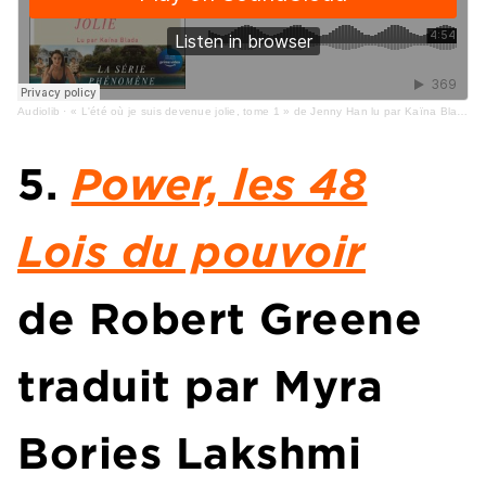
Audiolib
·
« L'été où je suis devenue jolie, tome 1 » de Jenny Han lu par Kaïna Blada
5.
Power, les 48
Lois du pouvoir
de Robert Greene
traduit par Myra
Bories Lakshmi