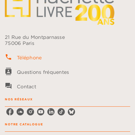
21 Rue du Montparnasse
75006 Paris
phone
Téléphone
contacts
Questions fréquentes
question_answer
Contact
NOS RÉSEAUX
NOTRE CATALOGUE