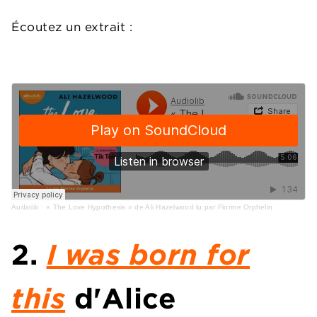
Écoutez un extrait :
Audiolib
·
« The Love Hypothesis » de Ali Hazelwood lu par Florine Orphelin
2.
I was born for
this
d'Alice