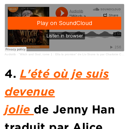
Audiolib
·
"Witch and God, tome 1 : Ella la promise" de Liv Stone lu par Charlotte Campana
4.
L'été où je suis
devenue
jolie
de Jenny Han
traduit par Alice