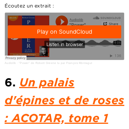
Écoutez un extrait :
Audiolib
·
"Power" de Robert Greene lu par François Montagut
6.
Un palais
d'épines et de roses
: ACOTAR, tome 1