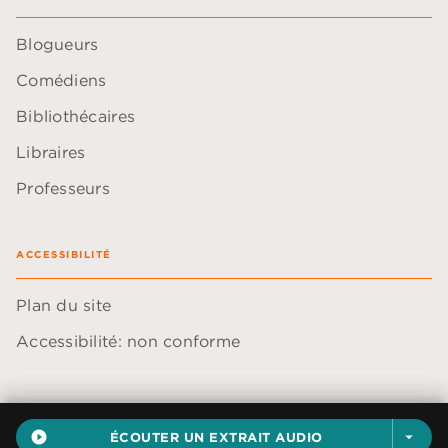
Blogueurs
Comédiens
Bibliothécaires
Libraires
Professeurs
ACCESSIBILITÉ
Plan du site
Accessibilité: non conforme
play_circle_filled
ÉCOUTER UN EXTRAIT AUDIO
arrow_drop_down
Données personnelles