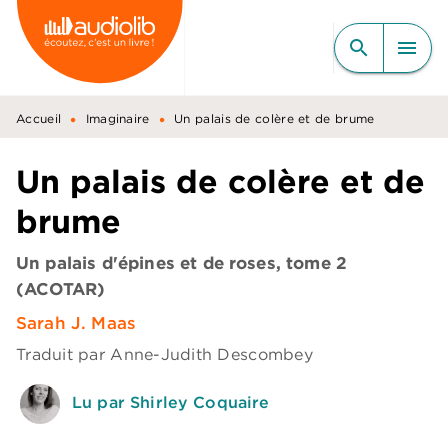
MENU
RECHERCHE
CONTENU
search
menu
PIED DE PAGE
•
•
Accueil
Imaginaire
Un palais de colère et de brume
Un palais de colère et de
brume
Un palais d'épines et de roses, tome 2
(ACOTAR)
Sarah J. Maas
Traduit par
Anne-Judith Descombey
Lu par Shirley Coquaire