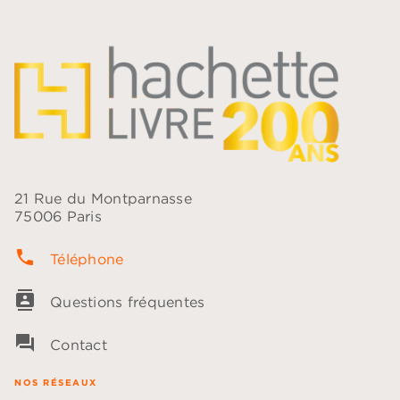
21 Rue du Montparnasse
75006 Paris
phone
Téléphone
contacts
Questions fréquentes
question_answer
Contact
NOS RÉSEAUX