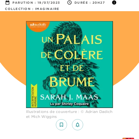
date_range
access_time
info
PARUTION :
19/07/2023
DURÉE :
20H27
COLLECTION :
IMAGINAIRE
Illustrations de couverture : © Adrian Dadich
et Mich Wiggins
bookmark_border
notifications_none_outlined