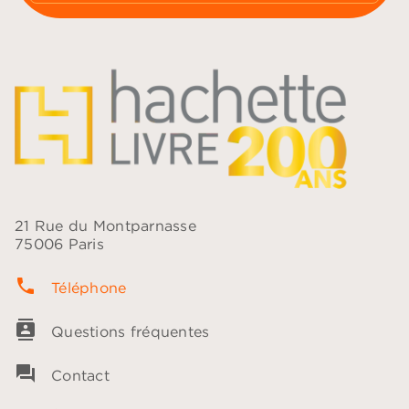
21 Rue du Montparnasse
75006 Paris
phone
Téléphone
contacts
Questions fréquentes
question_answer
Contact