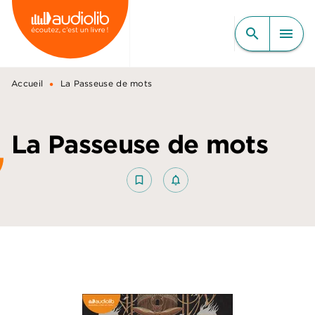
MENU
RECHERCHE
CONTENU
search
menu
PIED DE PAGE
•
Accueil
La Passeuse de mots
La Passeuse de mots
bookmark_border
notifications_none_outlined