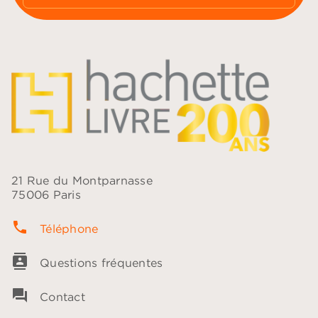
21 Rue du Montparnasse
75006 Paris
phone
Téléphone
contacts
Questions fréquentes
question_answer
Contact