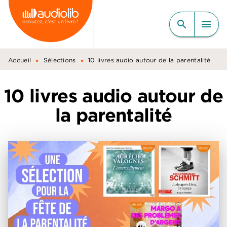
MENU
RECHERCHE
CONTENU
search
menu
PIED DE PAGE
•
•
Accueil
Sélections
10 livres audio autour de la parentalité
10 livres audio autour de
la parentalité