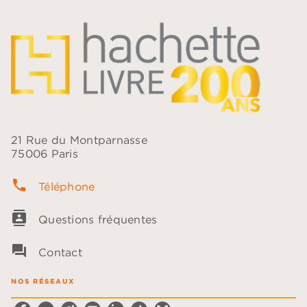
21 Rue du Montparnasse
75006 Paris
phone
Téléphone
contacts
Questions fréquentes
question_answer
Contact
NOS RÉSEAUX